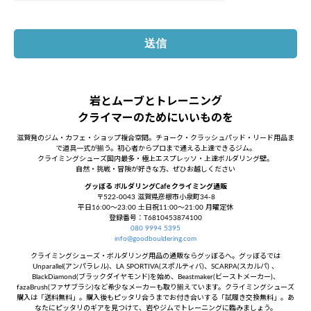
岩とムーブとトレーニング
クライマーのためにいいものを
滋賀発のジム・カフェ・ショップ複合空間。チョーク・クラッシュパッド・リード用品ま
で道具一式が揃う。初心者からプロまで通える上達できるジム。
クライミングシューズ国内最多・極上エスプレッソ・上達ボルダリング壁。
自然・挑戦・冒険が好きな方、ぜひお越しください
グッぼる ボルダリングCafe クライミング通販
〒522-0043 滋賀県彦根市小泉町34-8
平日16:00～23:00 土日祝11:00～21:00 月曜定休
登録番号：T6810453874100
080 9994 5395
info@goodbouldering.com
クライミングシューズ・ボルダリング用品の通販ならグッぼるへ。グッぼるでは
Unparallel(アンパラレル)、LA SPORTIVA(スポルティバ)、SCARPA(スカルパ) 、
BlackDiamond(ブラックダイヤモンド)を始め、Beastmaker(ビーストメーカー)、
fazaBrush(ファザブラシ)など希少なメーカーも取り揃えています。クライミングシューズ
購入は「送料無料」。購入後もピッタリ合うまでお付き合いする「試履き交換無料」。あ
なたにピッタリのギアを見つけて、岩やジムでトレーニングに臨みましょう。