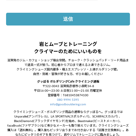
岩とムーブとトレーニング
クライマーのためにいいものを
滋賀発のジム・カフェ・ショップ複合空間。チョーク・クラッシュパッド・リード用品ま
で道具一式が揃う。初心者からプロまで通える上達できるジム。
クライミングシューズ国内最多・極上エスプレッソ・上達ボルダリング壁。
自然・挑戦・冒険が好きな方、ぜひお越しください
グッぼる ボルダリングCafe クライミング通販
〒522-0043 滋賀県彦根市小泉町34-8
平日16:00～23:00 土日祝11:00～21:00 月曜定休
登録番号：T6810453874100
080 9994 5395
info@goodbouldering.com
クライミングシューズ・ボルダリング用品の通販ならグッぼるへ。グッぼるでは
Unparallel(アンパラレル)、LA SPORTIVA(スポルティバ)、SCARPA(スカルパ) 、
BlackDiamond(ブラックダイヤモンド)を始め、Beastmaker(ビーストメーカー)、
fazaBrush(ファザブラシ)など希少なメーカーも取り揃えています。クライミングシューズ
購入は「送料無料」。購入後もピッタリ合うまでお付き合いする「試履き交換無料」。あ
なたにピッタリのギアを見つけて、岩やジムでトレーニングに臨みましょう。