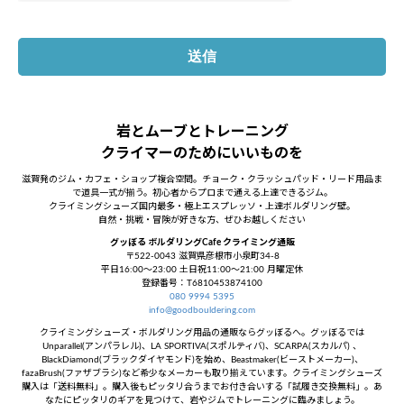
岩とムーブとトレーニング
クライマーのためにいいものを
滋賀発のジム・カフェ・ショップ複合空間。チョーク・クラッシュパッド・リード用品ま
で道具一式が揃う。初心者からプロまで通える上達できるジム。
クライミングシューズ国内最多・極上エスプレッソ・上達ボルダリング壁。
自然・挑戦・冒険が好きな方、ぜひお越しください
グッぼる ボルダリングCafe クライミング通販
〒522-0043 滋賀県彦根市小泉町34-8
平日16:00～23:00 土日祝11:00～21:00 月曜定休
登録番号：T6810453874100
080 9994 5395
info@goodbouldering.com
クライミングシューズ・ボルダリング用品の通販ならグッぼるへ。グッぼるでは
Unparallel(アンパラレル)、LA SPORTIVA(スポルティバ)、SCARPA(スカルパ) 、
BlackDiamond(ブラックダイヤモンド)を始め、Beastmaker(ビーストメーカー)、
fazaBrush(ファザブラシ)など希少なメーカーも取り揃えています。クライミングシューズ
購入は「送料無料」。購入後もピッタリ合うまでお付き合いする「試履き交換無料」。あ
なたにピッタリのギアを見つけて、岩やジムでトレーニングに臨みましょう。