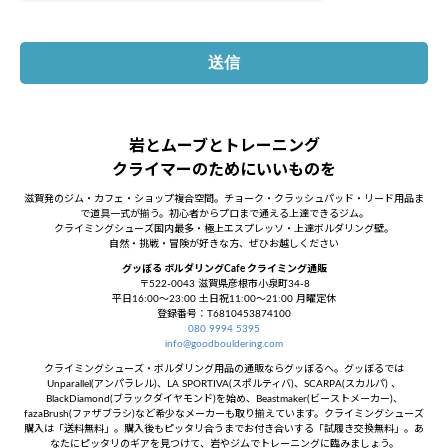
岩とムーブとトレーニング
クライマーのためにいいものを
滋賀発のジム・カフェ・ショップ複合空間。チョーク・クラッシュパッド・リード用品ま
で道具一式が揃う。初心者からプロまで通える上達できるジム。
クライミングシューズ国内最多・極上エスプレッソ・上達ボルダリング壁。
自然・挑戦・冒険が好きな方、ぜひお越しください
グッぼる ボルダリングCafe クライミング通販
〒522-0043 滋賀県彦根市小泉町34-8
平日16:00～23:00 土日祝11:00～21:00 月曜定休
登録番号：T6810453874100
080 9994 5395
info@goodbouldering.com
クライミングシューズ・ボルダリング用品の通販ならグッぼるへ。グッぼるでは
Unparallel(アンパラレル)、LA SPORTIVA(スポルティバ)、SCARPA(スカルパ) 、
BlackDiamond(ブラックダイヤモンド)を始め、Beastmaker(ビーストメーカー)、
fazaBrush(ファザブラシ)など希少なメーカーも取り揃えています。クライミングシューズ
購入は「送料無料」。購入後もピッタリ合うまでお付き合いする「試履き交換無料」。あ
なたにピッタリのギアを見つけて、岩やジムでトレーニングに臨みましょう。