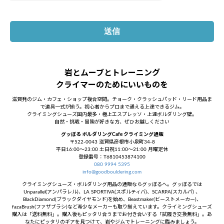
岩とムーブとトレーニング
クライマーのためにいいものを
滋賀発のジム・カフェ・ショップ複合空間。チョーク・クラッシュパッド・リード用品ま
で道具一式が揃う。初心者からプロまで通える上達できるジム。
クライミングシューズ国内最多・極上エスプレッソ・上達ボルダリング壁。
自然・挑戦・冒険が好きな方、ぜひお越しください
グッぼる ボルダリングCafe クライミング通販
〒522-0043 滋賀県彦根市小泉町34-8
平日16:00～23:00 土日祝11:00～21:00 月曜定休
登録番号：T6810453874100
080 9994 5395
info@goodbouldering.com
クライミングシューズ・ボルダリング用品の通販ならグッぼるへ。グッぼるでは
Unparallel(アンパラレル)、LA SPORTIVA(スポルティバ)、SCARPA(スカルパ) 、
BlackDiamond(ブラックダイヤモンド)を始め、Beastmaker(ビーストメーカー)、
fazaBrush(ファザブラシ)など希少なメーカーも取り揃えています。クライミングシューズ
購入は「送料無料」。購入後もピッタリ合うまでお付き合いする「試履き交換無料」。あ
なたにピッタリのギアを見つけて、岩やジムでトレーニングに臨みましょう。