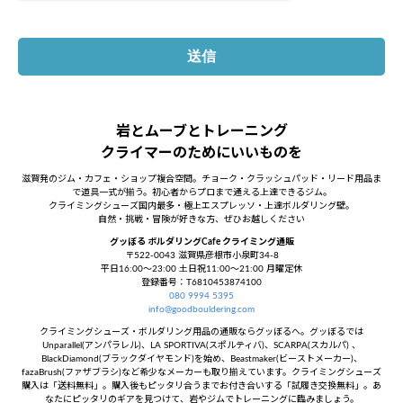
岩とムーブとトレーニング
クライマーのためにいいものを
滋賀発のジム・カフェ・ショップ複合空間。チョーク・クラッシュパッド・リード用品ま
で道具一式が揃う。初心者からプロまで通える上達できるジム。
クライミングシューズ国内最多・極上エスプレッソ・上達ボルダリング壁。
自然・挑戦・冒険が好きな方、ぜひお越しください
グッぼる ボルダリングCafe クライミング通販
〒522-0043 滋賀県彦根市小泉町34-8
平日16:00～23:00 土日祝11:00～21:00 月曜定休
登録番号：T6810453874100
080 9994 5395
info@goodbouldering.com
クライミングシューズ・ボルダリング用品の通販ならグッぼるへ。グッぼるでは
Unparallel(アンパラレル)、LA SPORTIVA(スポルティバ)、SCARPA(スカルパ) 、
BlackDiamond(ブラックダイヤモンド)を始め、Beastmaker(ビーストメーカー)、
fazaBrush(ファザブラシ)など希少なメーカーも取り揃えています。クライミングシューズ
購入は「送料無料」。購入後もピッタリ合うまでお付き合いする「試履き交換無料」。あ
なたにピッタリのギアを見つけて、岩やジムでトレーニングに臨みましょう。