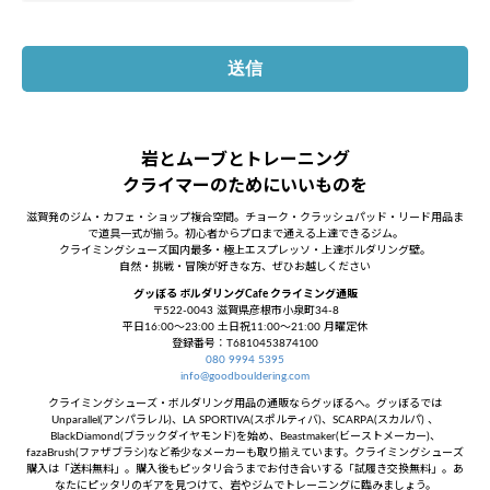
岩とムーブとトレーニング
クライマーのためにいいものを
滋賀発のジム・カフェ・ショップ複合空間。チョーク・クラッシュパッド・リード用品ま
で道具一式が揃う。初心者からプロまで通える上達できるジム。
クライミングシューズ国内最多・極上エスプレッソ・上達ボルダリング壁。
自然・挑戦・冒険が好きな方、ぜひお越しください
グッぼる ボルダリングCafe クライミング通販
〒522-0043 滋賀県彦根市小泉町34-8
平日16:00～23:00 土日祝11:00～21:00 月曜定休
登録番号：T6810453874100
080 9994 5395
info@goodbouldering.com
クライミングシューズ・ボルダリング用品の通販ならグッぼるへ。グッぼるでは
Unparallel(アンパラレル)、LA SPORTIVA(スポルティバ)、SCARPA(スカルパ) 、
BlackDiamond(ブラックダイヤモンド)を始め、Beastmaker(ビーストメーカー)、
fazaBrush(ファザブラシ)など希少なメーカーも取り揃えています。クライミングシューズ
購入は「送料無料」。購入後もピッタリ合うまでお付き合いする「試履き交換無料」。あ
なたにピッタリのギアを見つけて、岩やジムでトレーニングに臨みましょう。